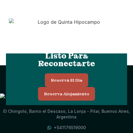
Listo Para
Reconectarte
Reservá El Día
Reserva Alojamiento
Contáctate Con Nosotros
El Chingolo, Barrio el Descaso, La Lonja - Pilar, Buenos Aires,
Argentina
+541176519000