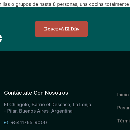
milias o grupos de hasta 8 personas, una cocina totalment
nquilidad, además de […]
Reservá El Día
e
Contáctate Con Nosotros
Inicio
El Chingolo, Barrio el Descaso, La Lonja
Pasar 
- Pilar, Buenos Aires, Argentina
Térmi
+541176519000