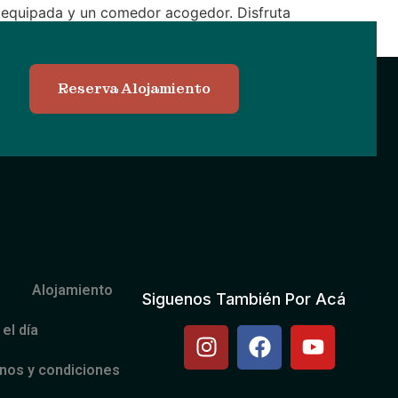
e equipada y un comedor acogedor. Disfruta
Reserva Alojamiento
Alojamiento
Siguenos También Por Acá
el día
nos y condiciones